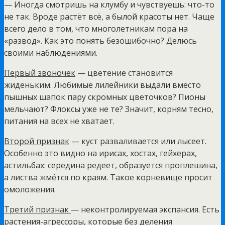
— Иногда смотришь на клумбу и чувствуешь: что-то
не так. Вроде растёт всё, а былой красоты нет. Чаще
всего дело в том, что многолетникам пора на
«развод». Как это понять безошибочно? Делюсь
своими наблюдениями.
Первый звоночек
— цветение становится
жиденьким. Любимые лилейники выдали вместо
пышных шапок пару скромных цветочков? Пионы
мельчают? Флоксы уже не те? Значит, корням тесно,
питания на всех не хватает.
Второй признак
— куст разваливается или лысеет.
Особенно это видно на ирисах, хостах, гейхерах,
астильбах: середина редеет, образуется проплешина,
а листва жмётся по краям. Такое корневище просит
омоложения.
Третий признак
— неконтролируемая экспансия. Есть
растения-агрессоры, которые без деления