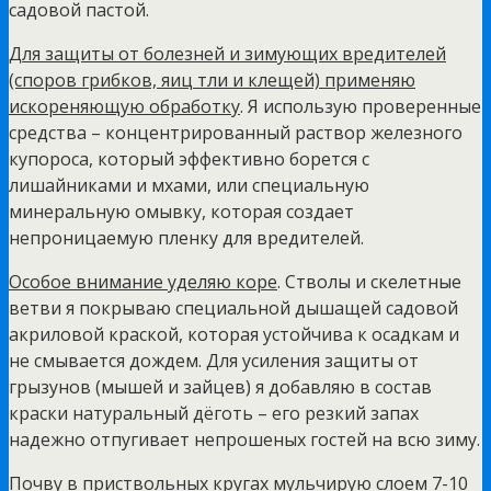
садовой пастой.
Для защиты от болезней и зимующих вредителей
(споров грибков, яиц тли и клещей) применяю
искореняющую обработку
. Я использую проверенные
средства – концентрированный раствор железного
купороса, который эффективно борется с
лишайниками и мхами, или специальную
минеральную омывку, которая создает
непроницаемую пленку для вредителей.
Особое внимание уделяю коре
. Стволы и скелетные
ветви я покрываю специальной дышащей садовой
акриловой краской, которая устойчива к осадкам и
не смывается дождем. Для усиления защиты от
грызунов (мышей и зайцев) я добавляю в состав
краски натуральный дёготь – его резкий запах
надежно отпугивает непрошеных гостей на всю зиму.
Почву в приствольных кругах мульчирую слоем 7-10