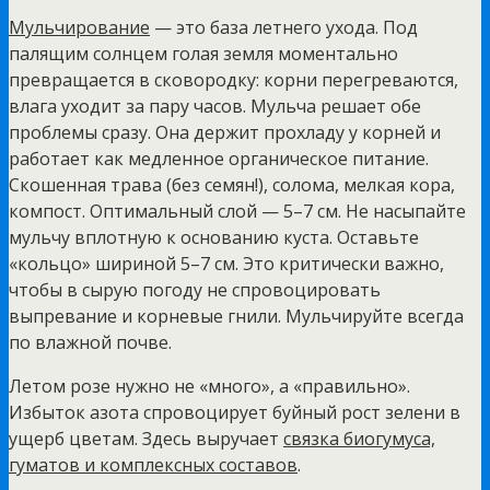
Мульчирование
— это база летнего ухода. Под
палящим солнцем голая земля моментально
превращается в сковородку: корни перегреваются,
влага уходит за пару часов. Мульча решает обе
проблемы сразу. Она держит прохладу у корней и
работает как медленное органическое питание.
Скошенная трава (без семян!), солома, мелкая кора,
компост. Оптимальный слой — 5–7 см. Не насыпайте
мульчу вплотную к основанию куста. Оставьте
«кольцо» шириной 5–7 см. Это критически важно,
чтобы в сырую погоду не спровоцировать
выпревание и корневые гнили. Мульчируйте всегда
по влажной почве.
Летом розе нужно не «много», а «правильно».
Избыток азота спровоцирует буйный рост зелени в
ущерб цветам. Здесь выручает
связка биогумуса,
гуматов и комплексных составов
.