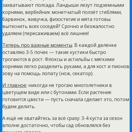
захватывают полсада. Ландыши лезут подземными
корнями, вербейник монетчатый ползёт стеблями,
барвинок, живучка, физостегия и мята готовы
вытеснить всех соседей? Срочно и безжалостно
удаляем (пересаживаем) всё лишнее!
Теперь про важные моменты
. В каждой делёнке
оставляю 3-5 почек — такие кустики быстро
трогаются в рост. Флоксы и астильбы с мягкими
корнями легко разделить руками, а для хост и пионов
зову на помощь лопату (нож, секатор).
И главное
: никогда не трогаю многолетники в
цветущем виде или с бутонами. Если растение
готовится цвести — пусть сначала сделает это, потом
будем делить.
А ещё не хватайтесь за всё сразу: 3-4 куста за сезон
вполне достаточно, чтобы сад обновлялся без