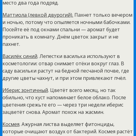
место два года подряд.
Маттиола (левкой двурогий).
Пахнет только вечером
и ночью, потому что опыляется ночными бабочками.
Посейте её под окнами спальни — аромат будет
проникать в комнату. Днём цветок закрыт и не
пахнет.
Василёк синий
. Лепестки василька используют в
косметологии: отвар снимает отёки вокруг глаз. В
саду васильки растут на бедной песчаной почве, где
другие цветы чахнут, и при этом привлекают пчёл.
Иберис зонтичный
. Цветёт всего месяц, но так
обильно, что куст напоминает белое облако. После
цветения срежьте его — через три недели иберис
зацветёт снова. Аромат похож на жасмин.
Космея
. Ажурная листва выделяет фитонциды,
которые очищают воздух от бактерий. Космея растёт