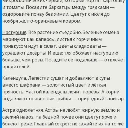
микроскопических червей, которые портят картошку
и томаты. Посадите бархатцы между грядками —
оздоровите почву без химии. Цветут с июля до
ноября жёлто-оранжевым ковром.
Настурция
. Всё растение съедобно. Зелёные семена
маринуют как каперсы, листья с горчичным
привкусом идут в салат, цветы сладковаты —
украшают десерты. И ещё: тля обожает настурцию
больше, чем розы. Посадите её подальше — отвлечёт
вредителей.
Календула
. Лепестки сушат и добавляют в супы
вместо шафрана — золотистый цвет и лёгкая
пряность. Настой календулы лечит порезы. А корни
подавляют почвенные грибки — природный санитар.
Астра однолетняя
. Астры не любят жирную землю и
свежий навоз. На бедной почве они цветут ярче и
болеют реже. Главный секрет: не сажайте их на то же