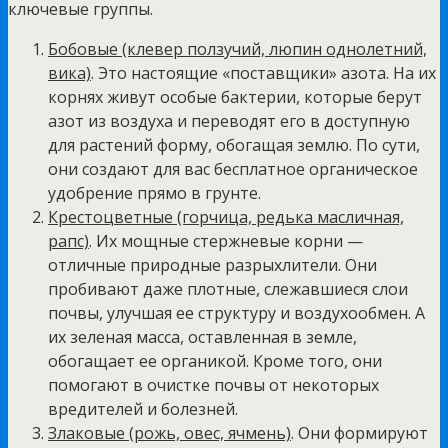
ключевые группы.
Бобовые (клевер ползучий, люпин однолетний,
вика)
. Это настоящие «поставщики» азота. На их
корнях живут особые бактерии, которые берут
азот из воздуха и переводят его в доступную
для растений форму, обогащая землю. По сути,
они создают для вас бесплатное органическое
удобрение прямо в грунте.
Крестоцветные (горчица, редька масличная,
рапс)
. Их мощные стержневые корни —
отличные природные разрыхлители. Они
пробивают даже плотные, слежавшиеся слои
почвы, улучшая ее структуру и воздухообмен. А
их зеленая масса, оставленная в земле,
обогащает ее органикой. Кроме того, они
помогают в очистке почвы от некоторых
вредителей и болезней.
Злаковые (рожь, овес, ячмень)
. Они формируют