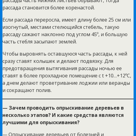
рассады часть нижних листьев обрывают, тогда
рассада становится более коренастой.
Если рассада переросла, имеет длину более 25 см или
изогнутый, местами стелющийся стебель, такую
рассаду сажают наклонно под углом 45º, и большую
часть стебля засыпают землей.
Чтобы выровнять оставшуюся часть рассады, к ней
сразу ставят колышек и делают подвязку. Для
предотвращения вытягивания рассады ночью ее
ставят в более прохладное помещение с t +10…+12ºС,
а днем делают проветривание лоджии или веранды
и сокращают полив.
— Зачем проводить опрыскивание деревьев в
несколько этапов? И какие средства являются
лучшими для опрыскивания?
— Опрыскивание деревьев от болезней и