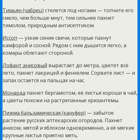
Тимьян (чабрец)
стелется под ногами — топчите его
смело, чем больше мнут, тем сильнее пахнет
тимолом, природным антисептиком.
Иссоп
— узкие синие свечи, которые пахнут
камфорой и сосной. Рядом с ним дышится легко, а
комары облетают стороной.
Лофант анисовый
вырастает до метра, цветет всё
лето, пахнет лакрицей и фенхелем. Сорвите лист — и
запах остается на пальцах на час.
Монарда
пахнет бергамотом, её листья хороши в чай,
а цветы похожи на растрепанные хризантемы.
Пижма бальзамическая (кануфер)
— забытое
растение русских аптекарских огородов. Пахнет
анисом, мятой и яблоком одновременно, а её мягкие
крупные листья приятно мять.