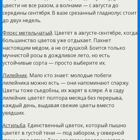
цвести не все разом, а волнами — с августа до
середины сентября. В вазе срезанный гладиолус стоит
до двух недель.
Флокс метельчатый
. Цветёт в августе-сентябре, когда
большинство цветов уже отдыхает. Пахнет
настоящим мёдом, а не отдушкой. Боится только
мучнистой росы в дождливое лето, но есть
устойчивые сорта — просто выберите их.
Лилейник
. Мало кто знает: молодые побеги
лилейника можно есть — они напоминают спаржу.
Цветы тоже съедобны, их жарят в кляре. А в саду
лилейник цветёт полтора месяца без перерыва,
каждый день, выдавая свежие цветы вместо
увядших.
Астильба
. Единственный цветок, который пышно
цветёт в густой тени — под забором, у северной