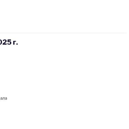
5 г.
нала