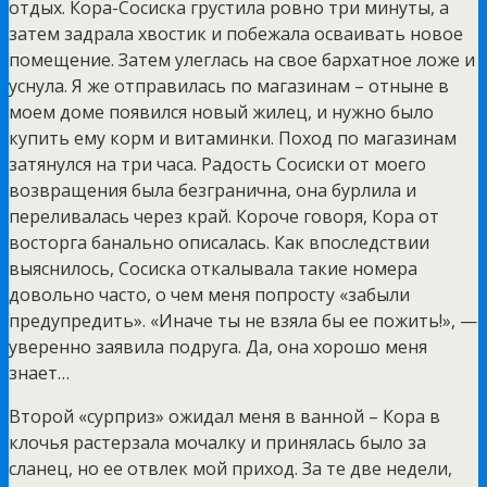
отдых. Кора-Сосиска грустила ровно три минуты, а
затем задрала хвостик и побежала осваивать новое
помещение. Затем улеглась на свое бархатное ложе и
уснула. Я же отправилась по магазинам – отныне в
моем доме появился новый жилец, и нужно было
купить ему корм и витаминки. Поход по магазинам
затянулся на три часа. Радость Сосиски от моего
возвращения была безгранична, она бурлила и
переливалась через край. Короче говоря, Кора от
восторга банально описалась. Как впоследствии
выяснилось, Сосиска откалывала такие номера
довольно часто, о чем меня попросту «забыли
предупредить». «Иначе ты не взяла бы ее пожить!», —
уверенно заявила подруга. Да, она хорошо меня
знает…
Второй «сурприз» ожидал меня в ванной – Кора в
клочья растерзала мочалку и принялась было за
сланец, но ее отвлек мой приход. За те две недели,