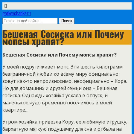
gorkovchanka.ru
Бешеная Сосиска или Почему
мопсы храпят?
Бешеная Сосиска
или
Почему мопсы храпят?
У моей подруги живет мопс. Эти шесть килограмм
безграничной любви ко всему миру официально
зовут как-то непроизносимо, неофициально – Кора.
Но для домашних и друзей семьи она – Бешеная
сосиска. Однажды хозяйка уехала в отпуск, и
маленькое чудо временно поселилось в моей
квартире…
Утром хозяйка привезла Кору, ее любимую игрушку,
бархатную мягкую подушечку для сна и отбыла на