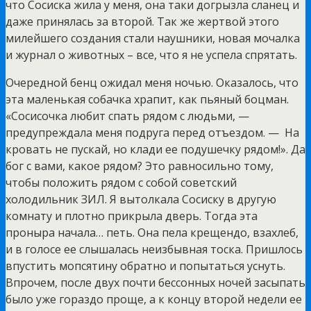
что Сосиска жила у меня, она таки догрызла сланец и
даже принялась за второй. Так же жертвой этого
милейшего создания стали наушники, новая мочалка
и журнал о животных – все, что я не успела спрятать.
Очередной бенц ожидал меня ночью. Оказалось, что
эта маленькая собачка храпит, как пьяный боцман.
«Сосисочка любит спать рядом с людьми, —
предупреждала меня подруга перед отъездом. — На
кровать не пускай, но клади ее подушечку рядом!». Да
бог с вами, какое рядом? Это равносильно тому,
чтобы положить рядом с собой советский
холодильник ЗИЛ. Я вытолкала Сосиску в другую
комнату и плотно прикрыла дверь. Тогда эта
проныра начала… петь. Она пела крещендо, взахлеб,
и в голосе ее слышалась неизбывная тоска. Пришлось
впустить мопсятину обратно и попытаться уснуть.
Впрочем, после двух почти бессонных ночей засыпать
было уже гораздо проще, а к концу второй недели ее