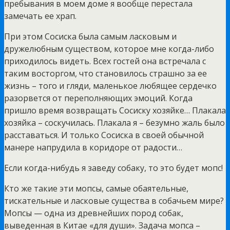
пребывания в моем доме я вообще перестала
замечать ее храп.
При этом Сосиска была самым ласковым и
дружелюбным существом, которое мне когда-либо
приходилось видеть. Всех гостей она встречала с
таким восторгом, что становилось страшно за ее
жизнь – того и гляди, маленькое любящее сердечко
разорвется от переполняющих эмоций. Когда
пришло время возвращать Сосиску хозяйке… Плакала
хозяйка – соскучилась. Плакала я – безумно жаль было
расставаться. И только Сосиска в своей обычной
манере напрудила в коридоре от радости…
Если когда-нибудь я заведу собаку, то это будет мопс!
Кто же такие эти мопсы, самые обаятельные,
тискательные и ласковые существа в собачьем мире?
Мопсы — одна из древнейших пород собак,
выведенная в Китае «для души». Задача мопса –